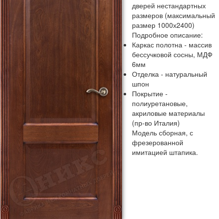
дверей нестандартных
размеров (максимальный
размер 1000х2400)
Подробное описание:
Каркас полотна - массив
бессучковой сосны, МДФ
6мм
Отделка - натуральный
шпон
Покрытие -
полиуретановые,
акриловые материалы
(пр-во Италия)
Модель сборная, с
фрезерованной
имитацией штапика.