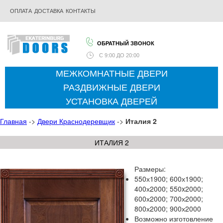
ОПЛАТА
ДОСТАВКА
КОНТАКТЫ
ОБРАТНЫЙ ЗВОНОК
С
9:00 ДО 20:00
МЕЖКОМНАТНЫЕ ДВЕРИ
РАЗДВИЖНЫЕ ДВЕРИ
УСТАНОВКА ДВЕРЕЙ
Главная
->
Двери Краснодеревщик
->
Италия 2
ИТАЛИЯ 2
Размеры:
550х1900; 600х1900;
400х2000; 550x2000;
600х2000; 700х2000;
800х2000; 900х2000
Возможно изготовление